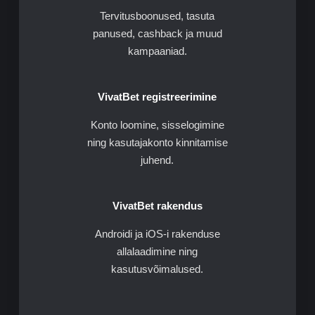
Tervitusboonused, tasuta
panused, cashback ja muud
kampaaniad.
VivatBet registreerimine
Konto loomine, sisselogimine
ning kasutajakonto kinnitamise
juhend.
VivatBet rakendus
Androidi ja iOS-i rakenduse
allalaadimine ning
kasutusvõimalused.