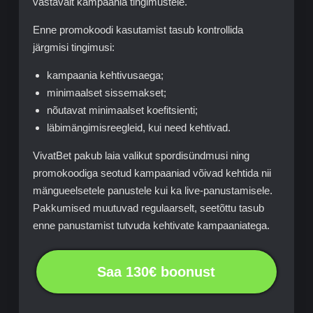
vastavalt kampaania tingimustele.
Enne promokoodi kasutamist tasub kontrollida
järgmisi tingimusi:
kampaania kehtivusaega;
minimaalset sissemakset;
nõutavat minimaalset koefitsienti;
läbimängimisreegleid, kui need kehtivad.
VivatBet pakub laia valikut spordisündmusi ning
promokoodiga seotud kampaaniad võivad kehtida nii
mängueelsetele panustele kui ka live-panustamisele.
Pakkumised muutuvad regulaarselt, seetõttu tasub
enne panustamist tutvuda kehtivate kampaaniatega.
Saa 130€ boonust