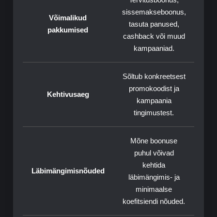
sissemakseboonus,
Võimalikud
tasuta panused,
pakkumised
cashback või muud
kampaaniad.
Sõltub konkreetsest
promokoodist ja
Kehtivusaeg
kampaania
tingimustest.
Mõne boonuse
puhul võivad
kehtida
Läbimängimisnõuded
läbimängimis- ja
minimaalse
koefitsiendi nõuded.