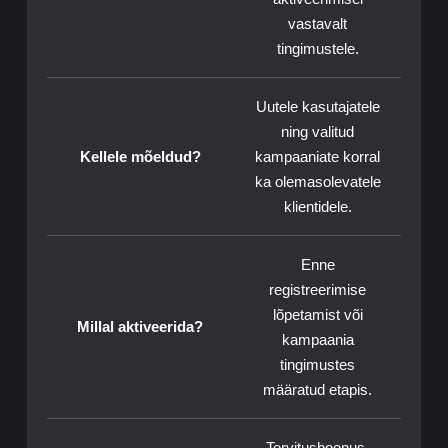
vastavalt
tingimustele.
Uutele kasutajatele
ning valitud
Kellele mõeldud?
kampaaniate korral
ka olemasolevatele
klientidele.
Enne
registreerimise
lõpetamist või
Millal aktiveerida?
kampaania
tingimustes
määratud etapis.
Tervitusboonus,