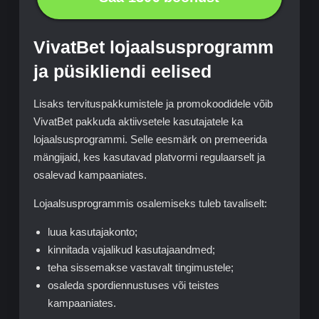
VivatBet lojaalsusprogramm
ja püsikliendi eelised
Lisaks tervituspakkumistele ja promokoodidele võib
VivatBet pakkuda aktiivsetele kasutajatele ka
lojaalsusprogrammi. Selle eesmärk on premeerida
mängijaid, kes kasutavad platvormi regulaarselt ja
osalevad kampaaniates.
Lojaalsusprogrammis osalemiseks tuleb tavaliselt:
luua kasutajakonto;
kinnitada vajalikud kasutajaandmed;
teha sissemakse vastavalt tingimustele;
osaleda spordiennustuses või teistes
kampaaniates.