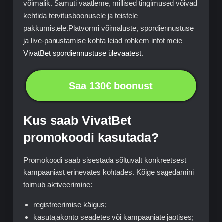
võimalik. Samuti vaatleme, millised tingimused võivad
kehtida tervitusboonusele ja teistele
pakkumistele.Platvormi võimaluste, spordiennustuse
ja live-panustamise kohta leiad rohkem infot meie
VivatBet spordiennustuse ülevaatest
.
Saa 130€ boonust
Kus saab VivatBet
promokoodi kasutada?
Promokoodi saab sisestada sõltuvalt konkreetsest
kampaaniast erinevates kohtades. Kõige sagedamini
toimub aktiveerimine:
registreerimise käigus;
kasutajakonto seadetes või kampaaniate jaotises;