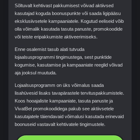
Sõltuvalt kehtivast pakkumisest võivad aktiivsed
kasutajad koguda boonuspunkte või saada ligipääsu
eksklusiivsetele kampaaniatele. Kogutud eeliseid võib
olla võimalik kasutada tasuta panuste, promokoodide
või teiste eripakkumiste aktiveerimiseks.
Enne osalemist tasub alati tutvuda
lojaalsusprogrammi tingimustega, sest punktide
kogumise, kasutamise ja kampaaniate reeglid võivad
aja jooksul muutuda.
Lojaalsusprogramm on üks võimalus saada
lisahüvesid lisaks tavapärastele tervituspakkumistele.
Koos hooajaliste kampaaniate, tasuta panuste ja
VivatBet promokoodidega pakub see aktiivsetele
kasutajatele täiendavaid võimalusi kasutada erinevaid
boonuseid vastavalt kehtivatele tingimustele.