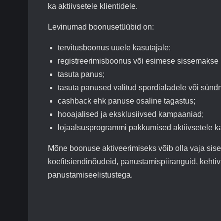
ka aktiivsetele klientidele.
Levinumad boonusetüübid on:
tervitusboonus uuele kasutajale;
registreerimisboonus või esimese sissemakse
tasuta panus;
tasuta panused valitud spordialadele või sünd
cashback ehk panuse osaline tagastus;
hooajalised ja eksklusiivsed kampaaniad;
lojaalsusprogrammi pakkumised aktiivsetele ka
Mõne boonuse aktiveerimiseks võib olla vaja sis
koefitsiendinõudeid, panustamispiiranguid, keht
panustamiseelistustega.