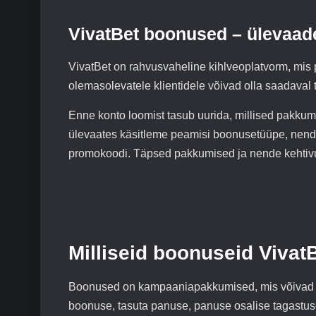
VivatBet boonused – ülevaad
VivatBet on rahvusvaheline kihlveoplatvorm, mis 
olemasolevatele klientidele võivad olla saadava
Enne konto loomist tasub uurida, millised pakkum
ülevaates käsitleme peamisi boonusetüüpe, nende
promokoodi. Täpsed pakkumised ja nende kehtivu
Milliseid boonuseid Vivat
Boonused on kampaaniapakkumised, mis võivad an
boonuse, tasuta panuse, panuse osalise tagastus