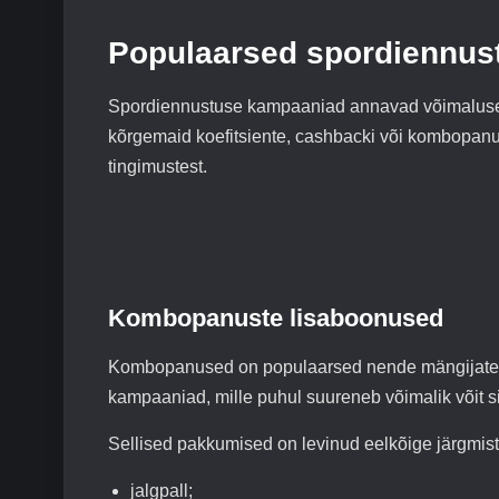
Populaarsed spordiennus
Spordiennustuse kampaaniad annavad võimaluse p
kõrgemaid koefitsiente, cashbacki või kombopanu
tingimustest.
Kombopanuste lisaboonused
Kombopanused on populaarsed nende mängijate s
kampaaniad, mille puhul suureneb võimalik võit s
Sellised pakkumised on levinud eelkõige järgmist
jalgpall;