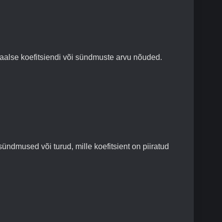
alse koefitsiendi või sündmuste arvu nõuded.
ndmused või turud, mille koefitsient on piiratud