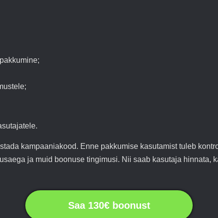
 pakkumine;
mustele;
sutajatele.
estada kampaaniakood. Enne pakkumise kasutamist tuleb kontro
ivusaega ja muid boonuse tingimusi. Nii saab kasutaja hinnata,
Saa 130€ boonust