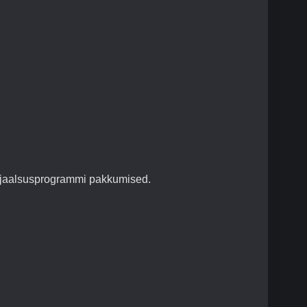
 lojaalsusprogrammi pakkumised.