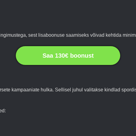
ngimustega, sest lisaboonuse saamiseks võivad kehtida minima
Saa 130€ boonust
te kampaaniate hulka. Sellisel juhul valitakse kindlad spordisü
ed: